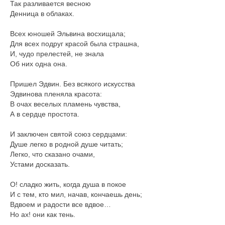
Так разливается весною
Денница в облаках.
Всех юношей Эльвина восхищала;
Для всех подруг красой была страшна,
И, чудо прелестей, не знала
Об них одна она.
Пришел Эдвин. Без всякого искусства
Эдвинова пленяла красота:
В очах веселых пламень чувства,
А в сердце простота.
И заключен святой союз сердцами:
Душе легко в родной душе читать;
Легко, что сказано очами,
Устами досказать.
О! сладко жить, когда душа в покое
И с тем, кто мил, начав, кончаешь день;
Вдвоем и радости все вдвое…
Но ах! они как тень.