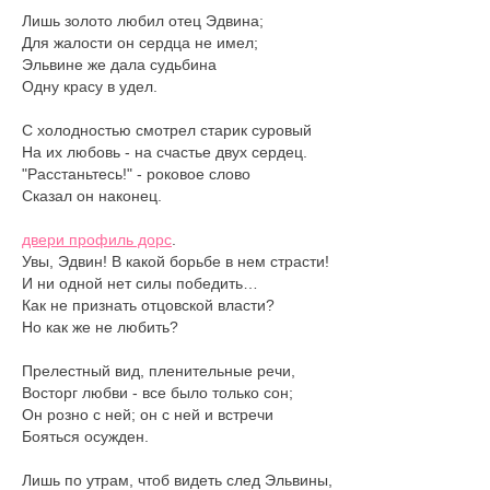
Лишь золото любил отец Эдвина;
Для жалости он сердца не имел;
Эльвине же дала судьбина
Одну красу в удел.
С холодностью смотрел старик суровый
На их любовь - на счастье двух сердец.
"Расстаньтесь!" - роковое слово
Сказал он наконец.
двери профиль дорс
.
Увы, Эдвин! В какой борьбе в нем страсти!
И ни одной нет силы победить…
Как не признать отцовской власти?
Но как же не любить?
Прелестный вид, пленительные речи,
Восторг любви - все было только сон;
Он розно с ней; он с ней и встречи
Бояться осужден.
Лишь по утрам, чтоб видеть след Эльвины,