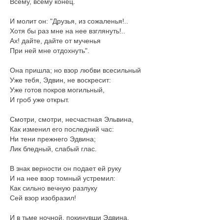
Всему, всему конец.
И молит он: "Друзья, из сожаленья!..
Хотя бы раз мне на нее взглянуть!..
Ах! дайте, дайте от мученья
При ней мне отдохнуть".
Она пришла; но взор любви всесильный
Уже тебя, Эдвин, не воскресит:
Уже готов покров могильный,
И гроб уже открыт.
Смотри, смотри, несчастная Эльвина,
Как изменил его последний час:
Ни тени прежнего Эдвина;
Лик бледный, слабый глас.
В знак верности он подает ей руку
И на нее взор томный устремил:
Как сильно вечную разлуку
Сей взор изобразил!
И в тьме ночной, покинувши Эдвина,