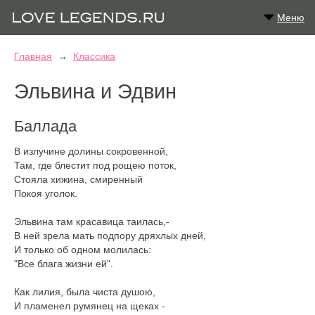
Меню
Главная
→
Классика
Эльвина и Эдвин
Баллада
В излучине долины сокровенной,
Там, где блестит под рощею поток,
Стояла хижина, смиренный
Покоя уголок.
Эльвина там красавица таилась,-
В ней зрела мать подпору дряхлых дней,
И только об одном молилась:
"Все блага жизни ей".
Как лилия, была чиста душою,
И пламенел румянец на щеках -