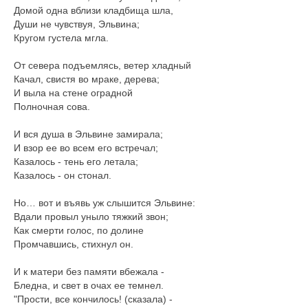
Домой одна вблизи кладбища шла,
Души не чувствуя, Эльвина;
Кругом густела мгла.
От севера подъемлясь, ветер хладный
Качал, свистя во мраке, дерева;
И выла на стене оградной
Полночная сова.
И вся душа в Эльвине замирала;
И взор ее во всем его встречал;
Казалось - тень его летала;
Казалось - он стонал.
Но… вот и въявь уж слышится Эльвине:
Вдали провыл уныло тяжкий звон;
Как смерти голос, по долине
Промчавшись, стихнул он.
И к матери без памяти вбежала -
Бледна, и свет в очах ее темнел.
"Прости, все кончилось! (сказала) -