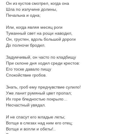
Он из кустов смотрел, когда она
Шла по излучине долины,
Печальна и одна;
Или, когда являя месяц роги
Туманный свет на рощи наводил,
Он, грустен, вдоль большой дороги
До полночи бродил.
Задумчивый, он часто по кладбищу
При склоне дня ходил среди крестов:
Его тоске давало пищу
Спокойствие гробов.
Знать, гроб ему предчувствие сулило!
Уже ланит румяный цвет пропал;
Их горе бледностью покрыло…
Несчастный увядал.
И не спасут его младые леты;
Вотще в слезах над ним его отец;
Вотще и вопли и обеты!..