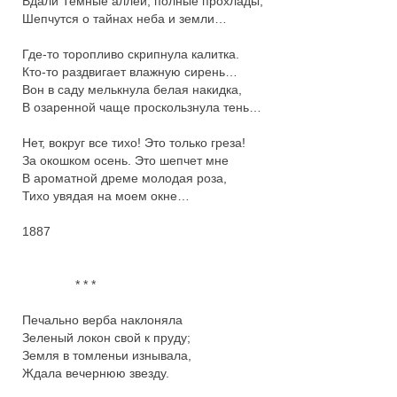
Вдали Темные аллеи, полные прохлады,

Шепчутся о тайнах неба и земли…

Где-то торопливо скрипнула калитка.

Кто-то раздвигает влажную сирень…

Вон в саду мелькнула белая накидка,

В озаренной чаще проскользнула тень…

Нет, вокруг все тихо! Это только греза!

За окошком осень. Это шепчет мне

В ароматной дреме молодая роза,

Тихо увядая на моем окне…

1887

               * * *

Печально верба наклоняла

Зеленый локон свой к пруду;

Земля в томленьи изнывала,

Ждала вечернюю звезду.
