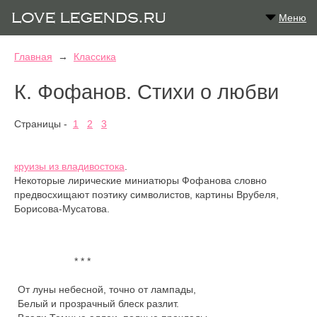
Меню
Главная
→
Классика
К. Фофанов. Стихи о любви
Страницы -
1
2
3
круизы из владивостока
.
Некоторые лирические миниатюры Фофанова словно
предвосхищают поэтику символистов, картины Врубеля,
Борисова-Мусатова.
                    * * *

От луны небесной, точно от лампады,

Белый и прозрачный блеск разлит.
