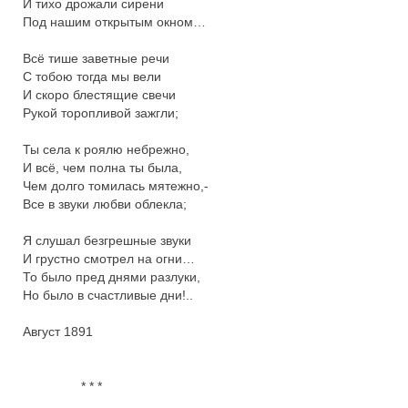
И тихо дрожали сирени

Под нашим открытым окном…

Всё тише заветные речи

С тобою тогда мы вели

И скоро блестящие свечи

Рукой торопливой зажгли;

Ты села к роялю небрежно,

И всё, чем полна ты была,

Чем долго томилась мятежно,-

Все в звуки любви облекла;

Я слушал безгрешные звуки

И грустно смотрел на огни…

То было пред днями разлуки,

Но было в счастливые дни!..

Август 1891

                * * *
