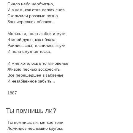
Сияло небо необъятно,

И в нем, как стая легких снов,

Скользили розовые пятна

Завечеревших облаков.

Молчал я, полн любви и муки,

В моей душе, как облака,

Роились сны, теснились звуки

И пела смутная тоска.

И мне хотелось в то мгновенье

Живою песнью воскресить

Всё перешедшее в забвенье

И незабвенное забыть!..

1887

Ты помнишь ли?
Ты помнишь ли: мягкие тени

Ложились неслышно кругом,
