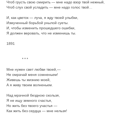
Чтоб грусть свою смирить — мне надо взор твой нежный,

Чтоб слух свой усладить — мне надо голос твой…

И, как цветок — луча, я жду твоей улыбки,

Измученный борьбой унылой суеты.

И, чтобы изменить прошедшего ошибки,

Я должен веровать, что не изменишь ты.

1891

               * * *

Мне нужен свет любви твоей,—

Не омрачай меня сомненьем!

Живешь ты жизнию моей,

А я живу твоим волненьем.

Над мрачной бездною скользя,

Я не ищу земного счастья,

Но жить без твоего участья —

Как жить без сердца — мне нельзя!
