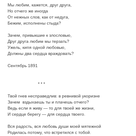
Мы любим, кажется, друг друга,

Но отчего же иногда

От нежных слов, как от недуга,

Бежим, исполнены стыда?

Зачем, привыкшие к злословью,

Друг друга любим мы терзать?

Ужель, кипя одной любовью,

Должны два сердца враждовать?

Сентябрь 1891

                         * * *

Твой гнев несправедлив: в ревнивой укоризне

Зачем  вздыхаешь ты и плачешь отчего?

Ведь если я живу — то для твоей же жизни,

И сердце берегу — для сердца твоего.

Вся радость, вся любовь души моей мятежной

Родилась потому, что встретился с тобой.
