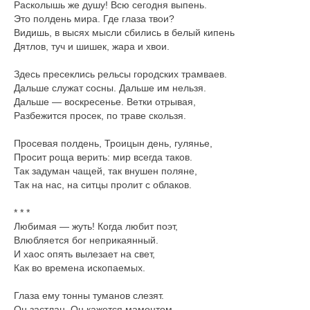
Расколышь же душу! Всю сегодня выпень.
Это полдень мира. Где глаза твои?
Видишь, в высях мысли сбились в белый кипень
Дятлов, туч и шишек, жара и хвои.
Здесь пресеклись рельсы городских трамваев.
Дальше служат сосны. Дальше им нельзя.
Дальше — воскресенье. Ветки отрывая,
Разбежится просек, по траве скользя.
Просевая полдень, Троицын день, гулянье,
Просит роща верить: мир всегда таков.
Так задуман чащей, так внушен поляне,
Так на нас, на ситцы пролит с облаков.
* * *
Любимая — жуть! Когда любит поэт,
Влюбляется бог неприкаянный.
И хаос опять вылезает на свет,
Как во времена ископаемых.
Глаза ему тонны туманов слезят.
Он застлан. Он кажется мамонтом.