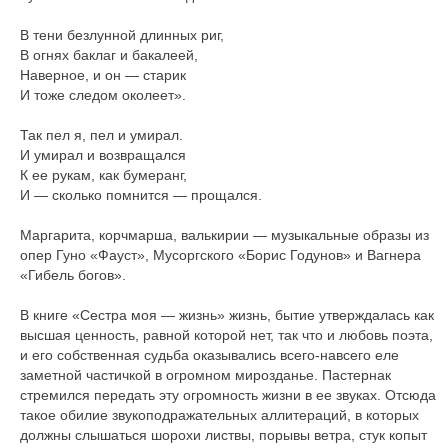
В тени безлунной длинных риг,
В огнях баклаг и бакалеей,
Наверное, и он — старик
И тоже следом околеет».
Так пел я, пел и умирал.
И умирал и возвращался
К ее рукам, как бумеранг,
И — сколько помнится — прощался.
Маргарита, корчмарша, валькирии — музыкальные образы из
опер Гуно «Фауст», Мусоргского «Борис Годунов» и Вагнера
«Гибель богов».
В книге «Сестра моя — жизнь» жизнь, бытие утверждалась как
высшая ценность, равной которой нет, так что и любовь поэта,
и его собственная судьба оказывались всего-навсего еле
заметной частичкой в огромном мирозданье. Пастернак
стремился передать эту огромность жизни в ее звуках. Отсюда
такое обилие звукоподражательных аллитераций, в которых
должны слышаться шорохи листвы, порывы ветра, стук копыт