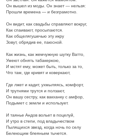
Он вышел из моды. Он знает — нельзя:
Прошли времена — и безграмотно.
Он видит, как свадьбы справляют вокруг,
Как спаивают, просыпаются.
Как общелягушечью эту икру
Зовут, обрядив ее, паюсной.
Как жизнь, как жемчужную шутку Ватто,
Умеют обнять табакеркою,
И мстят ему, может быть, только за то,
Что там, где кривят и коверкают,
Где лжет и кадит, ухмыляясь, комфорт,
И трутнями трутся и ползают,
Он вашу сестру, как вакханку с амфор,
Подымет с земли и использует.
И таянье Андов вольет в поцелуй,
И утро в степи, под владычеством
Пылящихся звезд, когда ночь по селу
Белеющим блеяньем тычется.