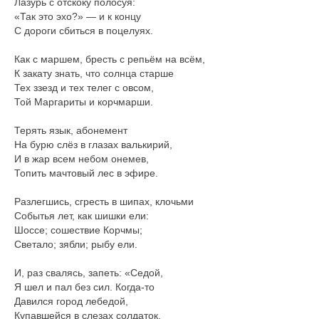
Лазурь с отскоку полосуя:
«Так это эхо?» — и к концу
С дороги сбиться в поцелуях.
Как с маршем, бресть с репьём на всём,
К закату знать, что солнца старше
Тех ззезд и тех телег с овсом,
Той Маргариты и корчмарши.
Терять язык, абонемент
На бурю слёз в глазах валькирий,
И в жар всем небом онемев,
Топить мачтовый лес в эфире.
Разлегшись, сгресть в шипах, клочьми
Событья лет, как шишки ели:
Шоссе; сошествие Корчмы;
Светало; зябли; рыбу ели.
И, раз свалясь, запеть: «Седой,
Я шел и пал без сил. Когда-то
Давился город лебедой,
Купавшейся в слезах солдаток.