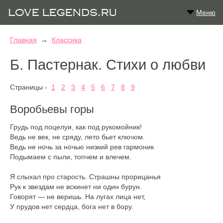
Меню
Главная
→
Классика
Б. Пастернак. Стихи о любви
Страницы -
1
2
3
4
5
6
7
8
9
Воробьевы горы
Грудь под поцелуи, как под рукомойник!
Ведь не век, не сряду, лето бьет ключом.
Ведь не ночь за ночью низкий рев гармоник
Подымаем с пыли, топчем и влечем.
Я слыхал про старость. Страшны прорицанья
Рук к звездам не вскинет ни один бурун.
Говорят — не веришь. На лугах лица нет,
У прудов нет сердца, бога нет в бору.