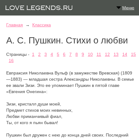
Меню
Главная
→
Классика
А. С. Пушкин. Стихи о любви
Страницы -
1
2
3
4
5
6
7
8
9
10
11
12
13
14
15
16
Евпраксия Николаевна Вульф (в замужестве Вревская) (1809
—1883) — младшая сестра Александры Николаевны. В семье
ее звали Зизи. Это ее упоминает Пушкин в пятой главе
«Евгения Онегина»:
Зизи, кристалл души моей,
Предмет стихов моих невинных,
Любви приманчивый фиал,
Ты, от кого я пьян бывал!
Пушкин был дружен с нею до конца дней своих. Последний