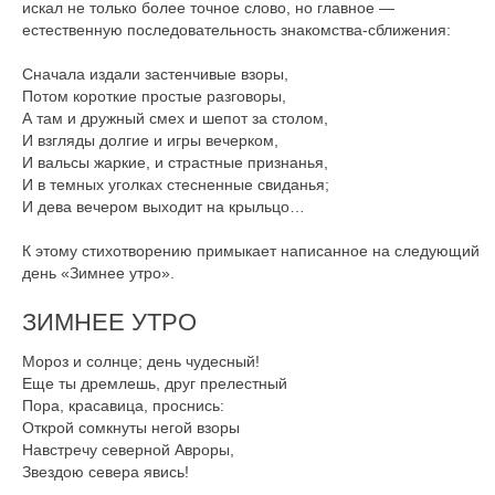
искал не только более точное слово, но главное —
естественную последовательность знакомства-сближения:
Сначала издали застенчивые взоры,
Потом короткие простые разговоры,
А там и дружный смех и шепот за столом,
И взгляды долгие и игры вечерком,
И вальсы жаркие, и страстные признанья,
И в темных уголках стесненные свиданья;
И дева вечером выходит на крыльцо…
К этому стихотворению примыкает написанное на следующий
день «Зимнее утро».
ЗИМНЕЕ УТРО
Мороз и солнце; день чудесный!
Еще ты дремлешь, друг прелестный
Пора, красавица, проснись:
Открой сомкнуты негой взоры
Навстречу северной Авроры,
Звездою севера явись!