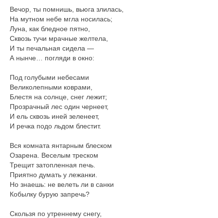
Вечор, ты помнишь, вьюга злилась,
На мутном небе мгла носилась;
Луна, как бледное пятно,
Сквозь тучи мрачные желтела,
И ты печальная сидела —
А нынче… погляди в окно:
Под голубыми небесами
Великолепными коврами,
Блестя на солнце, снег лежит;
Прозрачный лес один чернеет,
И ель сквозь иней зеленеет,
И речка подо льдом блестит.
Вся комната янтарным блеском
Озарена. Веселым треском
Трещит затопленная печь.
Приятно думать у лежанки.
Но знаешь: не велеть ли в санки
Кобылку бурую запречь?
Скользя по утреннему снегу,