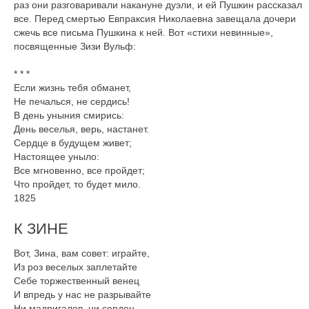
раз они разговаривали накануне дуэли, и ей Пушкин рассказал
все. Перед смертью Евпраксия Николаевна завещала дочери
сжечь все письма Пушкина к ней. Вот «стихи невинные»,
посвященные Зизи Вульф:
* * *
Если жизнь тебя обманет,
Не печалься, не сердись!
В день уныния смирись:
День веселья, верь, настанет.
Сердце в будущем живет;
Настоящее уныло:
Все мгновенно, все пройдет;
Что пройдет, то будет мило.
1825
К ЗИНЕ
Вот, Зина, вам совет: играйте,
Из роз веселых заплетайте
Себе торжественный венец
И впредь у нас не разрывайте
Ни мадригалов, ни сердец.