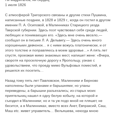
1 июля 1826
С атмосферой Тригорского связаны и другие стихи Пушкина,
написанные позднее, в 1828 и 1829 г., когда он гостил в другом
имении П. А. Осиповой, в Малинниках Старицкого уезда
Тверской губернии. Здесь поэт чувствовал себя среди людей,
любящих и понимающих его. «Здесь мне очень весело,—
сообщал он в письме Л. А. Дельвигу.— Здесь очень много
хорошеньких девчонок… я с ними вожусь платонически, и от
этого толстею и поправляюсь в моем здоровье…» А пять лет
спустя, проезжая мимо знакомых мест, напишет жене: «Вчера,
своротя на проселочную дорогу к Яропольцу, узнаю с
удовольствием, что проеду мимо Вульфовых поместий, и
решился их посетить…
Назад тому пять лет Павловское, Малинники и Берново
наполнены были уланами и барышнями; но уланы
переведены, а барышни разъехались; из старых моих
приятельниц нашел я одну белую кобылу, на которой и
съездил в Малинники; но и та уж подо мной не пляшет, не
бесится, а в Малинниках, вместо всех Анет, Евпраксий, Саш,
Маш etc. живет управитель… Вельяшева, некогда мною