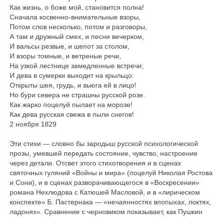
Как жизнь, о боже мой, становится полна!
Сначала косвенно-внимательные взоры,
Потом слов несколько, потом и разговоры,
А там и дружный смех, и песни вечерком,
И вальсы резвые, и шепот за столом,
И взоры томные, и ветреные речи,
На узкой лестнице замедленные встречи;
И дева в сумерки выходит на крыльцо:
Открыты шея, грудь, и вьюга ей в лицо!
Но бури севера не страшны русской розе.
Как жарко поцелуй пылает на морозе!
Как дева русская свежа в пыли снегов!
2 ноября 1829
Эти стихи — словно бы зародыш русской психологической
прозы, умевшей передать состояние, чувство, настроение
через детали. Отсвет этого стихотворения и в сценах
святочных гуляний «Войны и мира» (поцелуй Николая Ростова
и Сони), и в сценах разворачивающегося в «Воскресении»
романа Нехлюдова с Катюшей Масловой, и в «лирическом
конспекте» Б. Пастернака — «нечаянностях впопыхах, локтях,
ладонях». Сравнение с черновиком показывает, как Пушкин