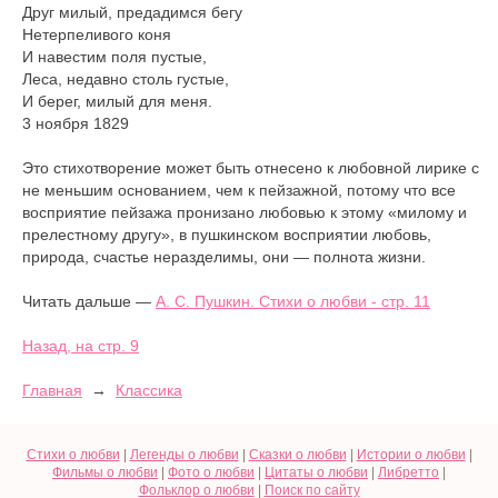
Друг милый, предадимся бегу
Нетерпеливого коня
И навестим поля пустые,
Леса, недавно столь густые,
И берег, милый для меня.
3 ноября 1829
Это стихотворение может быть отнесено к любовной лирике с
не меньшим основанием, чем к пейзажной, потому что все
восприятие пейзажа пронизано любовью к этому «милому и
прелестному другу», в пушкинском восприятии любовь,
природа, счастье неразделимы, они — полнота жизни.
Читать дальше —
А. С. Пушкин. Стихи о любви - стр. 11
Назад, на стр. 9
Главная
→
Классика
Стихи о любви
|
Легенды о любви
|
Сказки о любви
|
Истории о любви
|
Фильмы о любви
|
Фото о любви
|
Цитаты о любви
|
Либретто
|
Фольклор о любви
|
Поиск по сайту