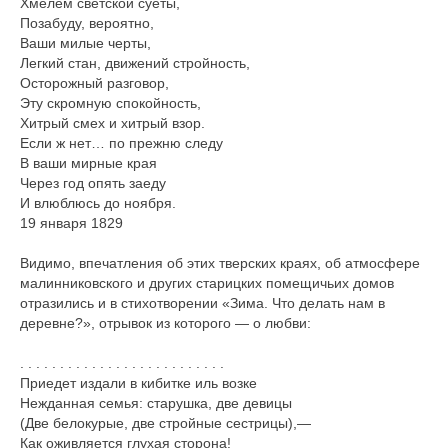
Хмелем светской суеты,
Позабуду, вероятно,
Ваши милые черты,
Легкий стан, движений стройность,
Осторожный разговор,
Эту скромную спокойность,
Хитрый смех и хитрый взор.
Если ж нет… по прежню следу
В ваши мирные края
Через год опять заеду
И влюблюсь до ноября.
19 января 1829
Видимо, впечатления об этих тверских краях, об атмосфере
малинниковского и других старицких помещичьих домов
отразились и в стихотворении «Зима. Что делать нам в
деревне?», отрывок из которого — о любви:
. . . . . . . . . . . . . . . . . . . . . . . . . .
Приедет издали в кибитке иль возке
Нежданная семья: старушка, две девицы
(Две белокурые, две стройные сестрицы),—
Как оживляется глухая сторона!