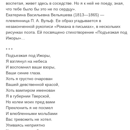
воспетая, живет здесь в соседстве. Но я к ней не поеду, зная,
что тебе было бы это не по сердцу».
Екатерина Васильевна Вельяшева (1813—1865) —
племянница П. А. Вульф. Ее образ угадывается в
незаконченной рукописи «Романа в письмах», в нескольких
рисунках поэта. Ей посвящено стихотворение «Подъезжая под
Ижоры»…
* * *
Подъезжая под Ижоры,
Я взглянул на небеса
И воспомнил ваши взоры,
Ваши синие глаза.
Хоть я грустно очарован
Вашей девственной красой,
Хоть вампиром именован
Я в губернии Тверской,
Но колеи моих пред вами
Преклонить я не посмел
И влюбленными мольбами
Вас тревожить не хотел.
Упиваясь неприятно